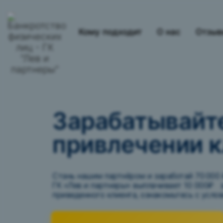
Кому подходит
О нас
Отзы
Зарабатывайт
привлечении 
Стань нашим партнёром и заработай 70 000 
ГК «Лев и партнеры» выплачивает 10 000₽ 
приведенного клиента, ознакомьтесь с усло