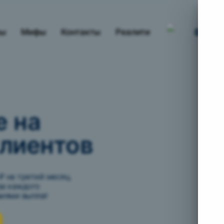
вы
Мифы
Контакты
Реалити
е на
клиентов
₽ на третий месяц.
за каждого
виями выплат